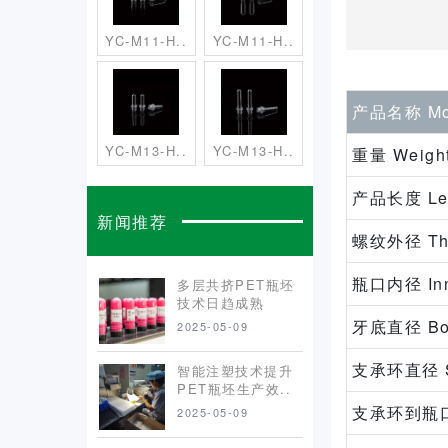
YC-M11-H..
YC-M11-H..
产品名称 Mo
YC-M13-H..
YC-M13-H..
重量 Weight
产品长度 Len
新闻推荐
螺纹外径 Thre
瓶口内径 Inne
多层共挤PET瓶坯
技术日趋成熟
牙底直径 Bott
2025-05-09
支承环直径 Sup
智能注塑技术提升
PET瓶坯生产效..
支承环到瓶口高度
2025-05-09