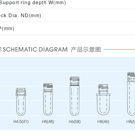
port ring depth W(mm)
k Dia. ND(mm)
P(mm)