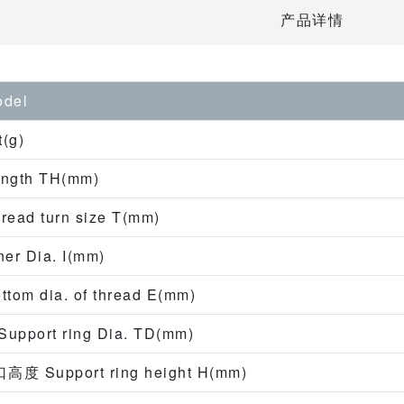
产品详情
del
(g)
gth TH(mm)
ad turn size T(mm)
r Dia. I(mm)
om dia. of thread E(mm)
port ring Dia. TD(mm)
 Support ring height H(mm)