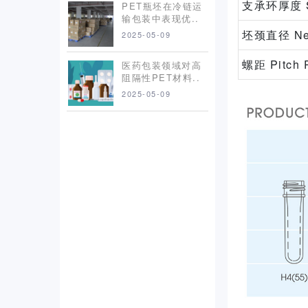
支承环厚度 Sup
PET瓶坯在冷链运
输包装中表现优..
坯颈直径 Nec
2025-05-09
螺距 Pitch 
医药包装领域对高
阻隔性PET材料..
2025-05-09