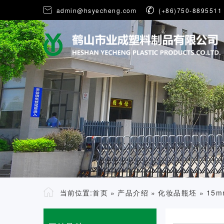

admin@hsyecheng.com

(+86)750-8895511
当前位置:
首页
»
产品介绍
»
化妆品瓶坯
»
15