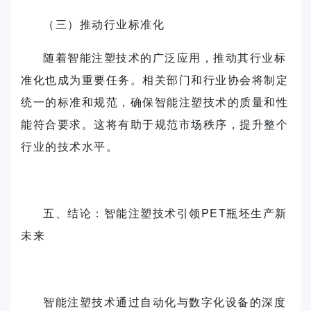
（三）推动行业标准化
随着智能注塑技术的广泛应用，推动其行业标
准化也成为重要任务。相关部门和行业协会将制定
统一的标准和规范，确保智能注塑技术的质量和性
能符合要求。这将有助于规范市场秩序，提升整个
行业的技术水平。
五、结论：智能注塑技术引领PET瓶坯生产新
未来
智能注塑技术通过自动化与数字化设备的深度