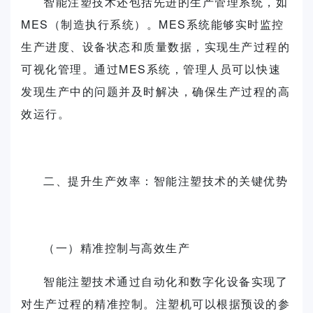
智能注塑技术还包括先进的生产管理系统，如
MES（制造执行系统）。MES系统能够实时监控
生产进度、设备状态和质量数据，实现生产过程的
可视化管理。通过MES系统，管理人员可以快速
发现生产中的问题并及时解决，确保生产过程的高
效运行。
二、提升生产效率：智能注塑技术的关键优势
（一）精准控制与高效生产
智能注塑技术通过自动化和数字化设备实现了
对生产过程的精准控制。注塑机可以根据预设的参