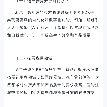
（一）进一步提升智能化水平
未来，智能注塑技术将继续提升智能化水平，
实现更高级的自动化和数字化功能。例如，通过引
入人工智能（AI）技术，注塑机可以实现自我学习
和自我优化，进一步提高生产效率和产品质量。
（二）拓展应用领域
除了传统的PET瓶坯生产，智能注塑技术还将
拓展到更多领域，如医疗器械、汽车零部件等。这
些领域对生产效率和产品质量的要求极高，智能注
塑技术的应用将为这些领域提供可靠的解决方案。