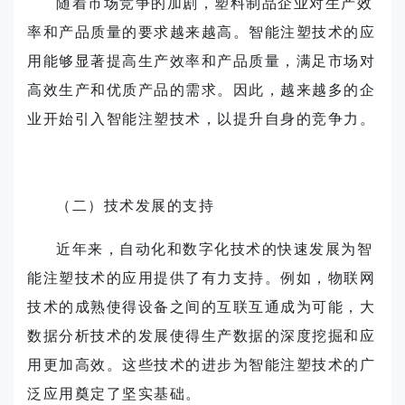
随着市场竞争的加剧，塑料制品企业对生产效
率和产品质量的要求越来越高。智能注塑技术的应
用能够显著提高生产效率和产品质量，满足市场对
高效生产和优质产品的需求。因此，越来越多的企
业开始引入智能注塑技术，以提升自身的竞争力。
（二）技术发展的支持
近年来，自动化和数字化技术的快速发展为智
能注塑技术的应用提供了有力支持。例如，物联网
技术的成熟使得设备之间的互联互通成为可能，大
数据分析技术的发展使得生产数据的深度挖掘和应
用更加高效。这些技术的进步为智能注塑技术的广
泛应用奠定了坚实基础。