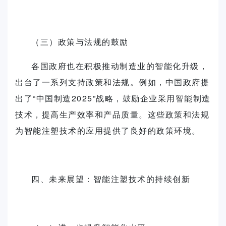
（三）政策与法规的鼓励
各国政府也在积极推动制造业的智能化升级，
出台了一系列支持政策和法规。例如，中国政府提
出了“中国制造2025”战略，鼓励企业采用智能制造
技术，提高生产效率和产品质量。这些政策和法规
为智能注塑技术的应用提供了良好的政策环境。
四、未来展望：智能注塑技术的持续创新