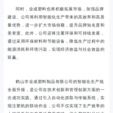
同时，业成塑料也将积极拓展市场，加强品牌
建设。公司将利用智能化生产带来的高效率和高质
量优势，进一步扩大市场份额，提升品牌知名度和
美誉度。此外，公司还将注重环保和可持续发展，
通过采用环保材料和节能设备，降低生产过程中的
能源消耗和环境污染，实现经济效益与社会效益的
双赢。
鹤山市业成塑料制品有限公司的智能化生产线
全面升级，是公司在技术创新和管理创新方面的一
次成功实践。通过引入自动化抓取与传输系统，实
现注塑机的联动作业，公司不仅实现了生产效率的