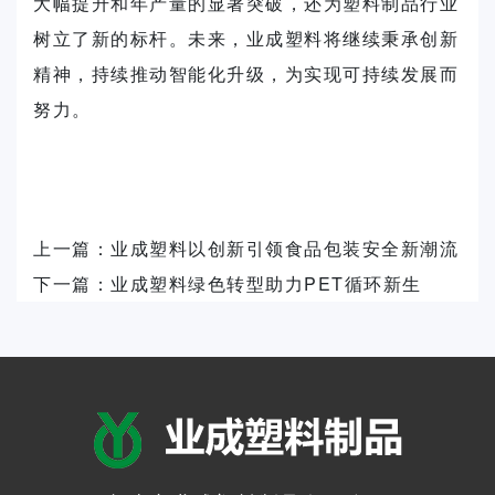
大幅提升和年产量的显著突破，还为塑料制品行业
树立了新的标杆。未来，业成塑料将继续秉承创新
精神，持续推动智能化升级，为实现可持续发展而
努力。
上一篇：
业成塑料以创新引领食品包装安全新潮流
下一篇：
业成塑料绿色转型助力PET循环新生