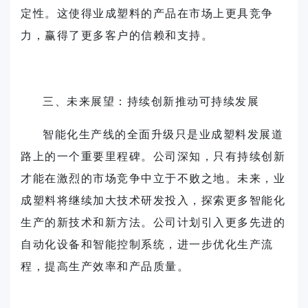
定性。这使得业成塑料的产品在市场上更具竞争
力，赢得了更多客户的信赖和支持。
三、未来展望：持续创新推动可持续发展
智能化生产线的全面升级只是业成塑料发展道
路上的一个重要里程碑。公司深知，只有持续创新
才能在激烈的市场竞争中立于不败之地。未来，业
成塑料将继续加大技术研发投入，探索更多智能化
生产的新技术和新方法。公司计划引入更多先进的
自动化设备和智能控制系统，进一步优化生产流
程，提高生产效率和产品质量。