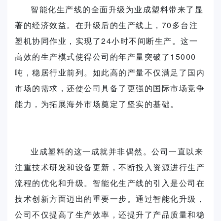
智能化生产线的全面升级为业成塑料带来了显
著的经济效益。在升级后的生产线上，70多台注
塑机协同作业，实现了24小时不间断生产。这一
高效的生产模式使得公司的年产量突破了15000
吨，稳居行业前列。如此高的产量不仅满足了国内
市场的需求，还使公司具备了更强的国际市场竞争
能力，为拓展海外市场奠定了坚实的基础。
业成塑料的这一成就并非偶然。公司一直以来
注重技术研发和设备更新，不断投入资源进行生产
流程的优化和升级。智能化生产线的引入是公司在
技术创新方面迈出的重要一步。通过智能化升级，
公司不仅提高了生产效率，还提升了产品质量和稳